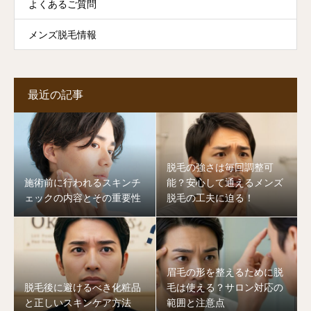
よくあるご質問
メンズ脱毛情報
最近の記事
脱毛の強さは毎回調整可
施術前に行われるスキンチ
能？安心して通えるメンズ
ェックの内容とその重要性
脱毛の工夫に迫る！
眉毛の形を整えるために脱
脱毛後に避けるべき化粧品
毛は使える？サロン対応の
と正しいスキンケア方法
範囲と注意点