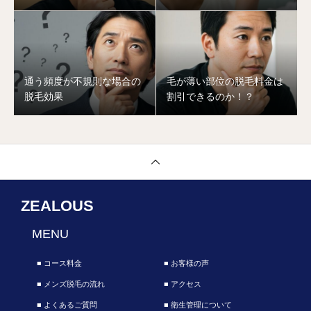
通う頻度が不規則な場合の
毛が薄い部位の脱毛料金は
脱毛効果
割引できるのか！？
ZEALOUS
MENU
■ コース料金
■ お客様の声
■ メンズ脱毛の流れ
■ アクセス
■ よくあるご質問
■ 衛生管理について