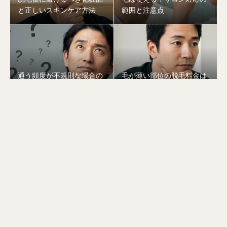
と正しいスキンケア方法
範囲と注意点
通う頻度が不規則な場合の
毛が薄い部位の脱毛料金は
脱毛効果
割引できるのか！？
お電話でお問い合わせ
お問い合わせ
LINEで連絡
ZEALOUS
MENU
■ コース料金
■ お客様の声
■ メンズ脱毛の流れ
■ アクセス