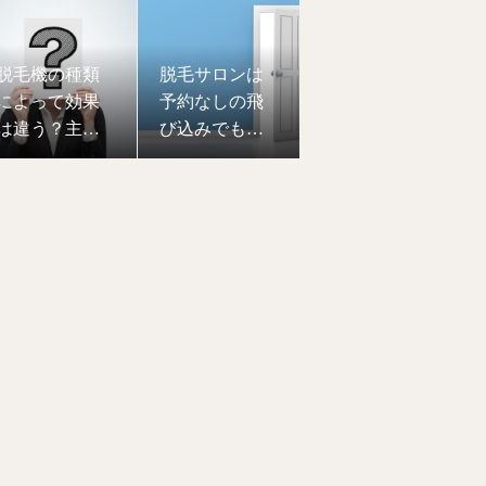
対応と注意点
流れ・注意点
を詳しく解説
脱毛機の種類
脱毛サロンは
によって効果
予約なしの飛
は違う？主要
び込みでも対
タイプの特徴
応可能？当日
と選び方を徹
施術の可否と
底解説
注意点を解説