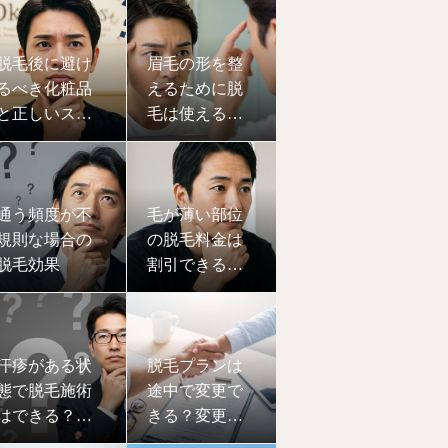
脱毛の工夫に
迫る！
脱毛後に避け
眉毛の形を整
るべき化粧品
えるために脱
と正しいスキ
毛は使える？
ンケア方法
サロン対応の
範囲と注意点
通う頻度が不
毛が薄い部位
規則な場合の
の脱毛料金は
脱毛効果
割引できるの
か！？
汗疹がある状
脱毛プランは
態で脱毛施術
途中で変更で
はできる？肌
きる？変更理
トラブル時の
由・手続きの