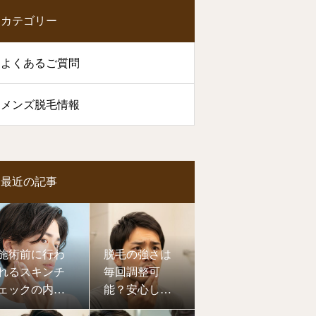
カテゴリー
よくあるご質問
メンズ脱毛情報
最近の記事
施術前に行わ
脱毛の強さは
れるスキンチ
毎回調整可
ェックの内容
能？安心して
とその重要性
通えるメンズ